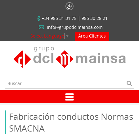
+34 985 31 31 78 | 985 30 28 21
info@grupodclmainsa.com
Select Language
▼
Área Clientes
Fabricación conductos Normas
SMACNA